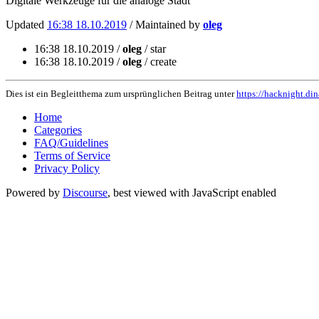
Digitale Werkzeuge für die analoge Stadt
Updated
16:38 18.10.2019
/ Maintained by
oleg
16:38 18.10.2019 /
oleg
/ star
16:38 18.10.2019 /
oleg
/ create
Dies ist ein Begleitthema zum ursprünglichen Beitrag unter
https://hacknight.di
Home
Categories
FAQ/Guidelines
Terms of Service
Privacy Policy
Powered by
Discourse
, best viewed with JavaScript enabled